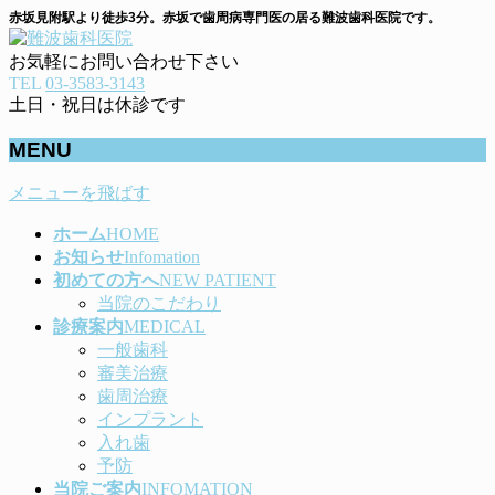
赤坂見附駅より徒歩3分。赤坂で歯周病専門医の居る難波歯科医院です。
お気軽にお問い合わせ下さい
TEL
03-3583-3143
土日・祝日は休診です
MENU
メニューを飛ばす
ホーム
HOME
お知らせ
Infomation
初めての方へ
NEW PATIENT
当院のこだわり
診療案内
MEDICAL
一般歯科
審美治療
歯周治療
インプラント
入れ歯
予防
当院ご案内
INFOMATION