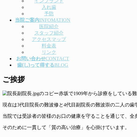
インプラント
入れ歯
予防
当院ご案内
INFOMATION
医院紹介
スタッフ紹介
アクセスマップ
料金表
リンク
お問い合わせ
CONTACT
歯(し)って得する
BLOG
ご挨拶
赤坂で1909年から診療をしている
現在は3代目院長の難波修と4代目副院長の難波崇の二人の歯
当院では受診者の皆様のお口の健康を守ることを通じて、全
そのために一貫して「質の高い治療」を心掛けています。