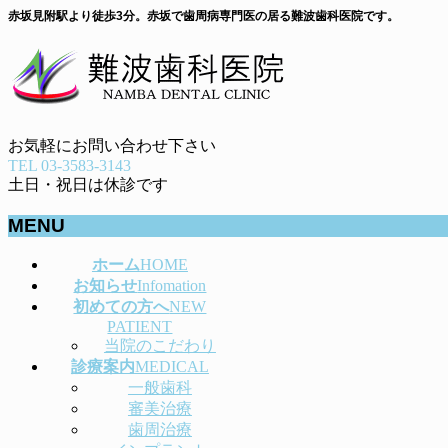
赤坂見附駅より徒歩3分。赤坂で歯周病専門医の居る難波歯科医院です。
お気軽にお問い合わせ下さい
TEL 03-3583-3143
土日・祝日は休診です
MENU
メ
ホーム
HOME
ニ
お知らせ
Infomation
ュ
初めての方へ
NEW
ー
PATIENT
当院のこだわり
を
診療案内
MEDICAL
飛
一般歯科
ば
審美治療
す
歯周治療