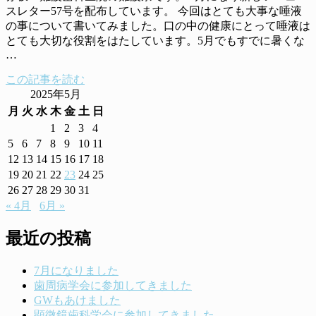
スレター57号を配布しています。 今回はとても大事な唾液
の事について書いてみました。口の中の健康にとって唾液は
とても大切な役割をはたしています。5月でもすでに暑くな
…
この記事を読む
2025年5月
月
火
水
木
金
土
日
1
2
3
4
5
6
7
8
9
10
11
12
13
14
15
16
17
18
19
20
21
22
23
24
25
26
27
28
29
30
31
« 4月
6月 »
最近の投稿
7月になりました
歯周病学会に参加してきました
GWもあけました
顕微鏡歯科学会に参加してきました