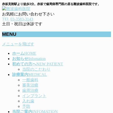
赤坂見附駅より徒歩3分。赤坂で歯周病専門医の居る難波歯科医院です。
お気軽にお問い合わせ下さい
TEL
03-3583-3143
土日・祝日は休診です
MENU
メニューを飛ばす
ホーム
HOME
お知らせ
Infomation
初めての方へ
NEW PATIENT
当院のこだわり
診療案内
MEDICAL
一般歯科
審美治療
歯周治療
インプラント
入れ歯
予防
当院ご案内
INFOMATION