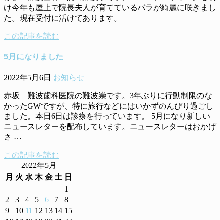
け今年も屋上で院長夫人が育てているバラが綺麗に咲きまし
た。現在受付に活けてあります。
この記事を読む
5月になりました
2022年5月6日
お知らせ
赤坂 難波歯科医院の難波崇です。3年ぶりに行動制限のな
かったGWですが、特に旅行などにはいかずのんびり過ごし
ました。本日6日は診療を行っています。 5月になり新しい
ニュースレターを配布しています。ニュースレターはおかげ
さ …
この記事を読む
2022年5月
月
火
水
木
金
土
日
1
2
3
4
5
6
7
8
9
10
11
12
13
14
15