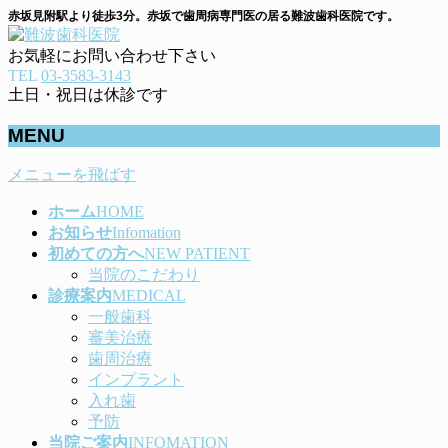
赤坂見附駅より徒歩3分。赤坂で歯周病専門医の居る難波歯科医院です。
お気軽にお問い合わせ下さい
TEL
03-3583-3143
土日・祝日は休診です
MENU
メニューを飛ばす
ホーム
HOME
お知らせ
Infomation
初めての方へ
NEW PATIENT
当院のこだわり
診療案内
MEDICAL
一般歯科
審美治療
歯周治療
インプラント
入れ歯
予防
当院ご案内
INFOMATION