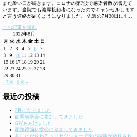
まだ暑い日が続きます。コロナの第7波で感染者数が増えて
います。当院でも濃厚接触者になったのでキャンセルします
と言う連絡が届くようになりました。 先週の7月30日に4 …
この記事を読む
2022年8月
月
火
水
木
金
土
日
1
2
3
4
5
6
7
8
9
10
11
12
13
14
15
16
17
18
19
20
21
22
23
24
25
26
27
28
29
30
31
« 7月
9月 »
最近の投稿
7月になりました
歯周病学会に参加してきました
GWもあけました
顕微鏡歯科学会に参加してきました
あしたが変わるトリセツショーで歯の話題が放送され