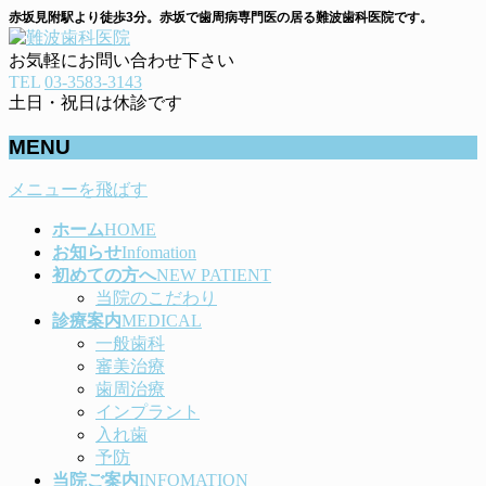
赤坂見附駅より徒歩3分。赤坂で歯周病専門医の居る難波歯科医院です。
お気軽にお問い合わせ下さい
TEL
03-3583-3143
土日・祝日は休診です
MENU
メニューを飛ばす
ホーム
HOME
お知らせ
Infomation
初めての方へ
NEW PATIENT
当院のこだわり
診療案内
MEDICAL
一般歯科
審美治療
歯周治療
インプラント
入れ歯
予防
当院ご案内
INFOMATION