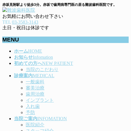
赤坂見附駅より徒歩3分。赤坂で歯周病専門医の居る難波歯科医院です。
お気軽にお問い合わせ下さい
TEL
03-3583-3143
土日・祝日は休診です
MENU
メ
ホーム
HOME
ニ
お知らせ
Infomation
ュ
初めての方へ
NEW PATIENT
ー
当院のこだわり
を
診療案内
MEDICAL
飛
一般歯科
ば
審美治療
す
歯周治療
インプラント
入れ歯
予防
当院ご案内
INFOMATION
医院紹介
スタッフ紹介