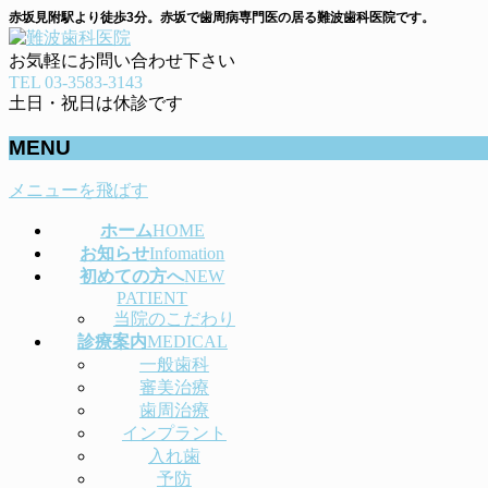
赤坂見附駅より徒歩3分。赤坂で歯周病専門医の居る難波歯科医院です。
お気軽にお問い合わせ下さい
TEL 03-3583-3143
土日・祝日は休診です
MENU
メニューを飛ばす
ホーム
HOME
お知らせ
Infomation
初めての方へ
NEW
PATIENT
当院のこだわり
診療案内
MEDICAL
一般歯科
審美治療
歯周治療
インプラント
入れ歯
予防