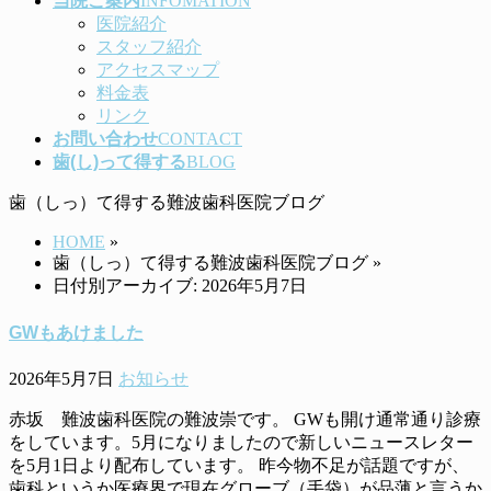
当院ご案内
INFOMATION
医院紹介
スタッフ紹介
アクセスマップ
料金表
リンク
お問い合わせ
CONTACT
歯(し)って得する
BLOG
歯（しっ）て得する難波歯科医院ブログ
HOME
»
歯（しっ）て得する難波歯科医院ブログ
»
日付別アーカイブ: 2026年5月7日
GWもあけました
2026年5月7日
お知らせ
赤坂 難波歯科医院の難波崇です。 GWも開け通常通り診療
をしています。5月になりましたので新しいニュースレター
を5月1日より配布しています。 昨今物不足が話題ですが、
歯科というか医療界で現在グローブ（手袋）が品薄と言うか