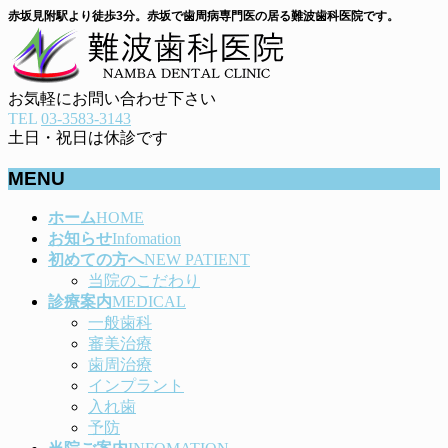
赤坂見附駅より徒歩3分。赤坂で歯周病専門医の居る難波歯科医院です。
お気軽にお問い合わせ下さい
TEL
03-3583-3143
土日・祝日は休診です
MENU
メ
ホーム
HOME
ニ
お知らせ
Infomation
ュ
初めての方へ
NEW PATIENT
ー
当院のこだわり
を
診療案内
MEDICAL
飛
一般歯科
ば
審美治療
す
歯周治療
インプラント
入れ歯
予防