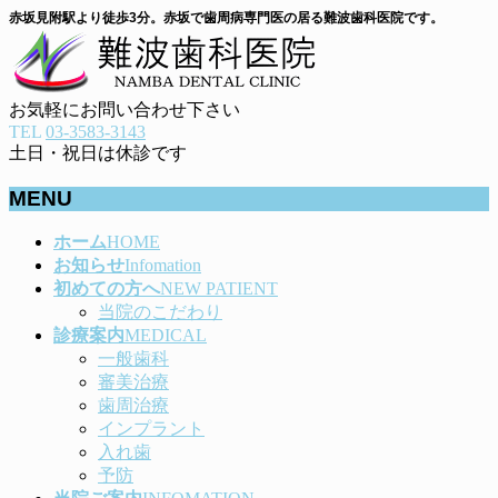
赤坂見附駅より徒歩3分。赤坂で歯周病専門医の居る難波歯科医院です。
お気軽にお問い合わせ下さい
TEL
03-3583-3143
土日・祝日は休診です
MENU
メ
ホーム
HOME
ニ
お知らせ
Infomation
ュ
初めての方へ
NEW PATIENT
ー
当院のこだわり
を
診療案内
MEDICAL
飛
一般歯科
ば
審美治療
す
歯周治療
インプラント
入れ歯
予防