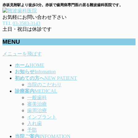
赤坂見附駅より徒歩3分。赤坂で歯周病専門医の居る難波歯科医院です。
お気軽にお問い合わせ下さい
TEL
03-3583-3143
土日・祝日は休診です
MENU
メニューを飛ばす
ホーム
HOME
お知らせ
Infomation
初めての方へ
NEW PATIENT
当院のこだわり
診療案内
MEDICAL
一般歯科
審美治療
歯周治療
インプラント
入れ歯
予防
当院ご案内
INFOMATION