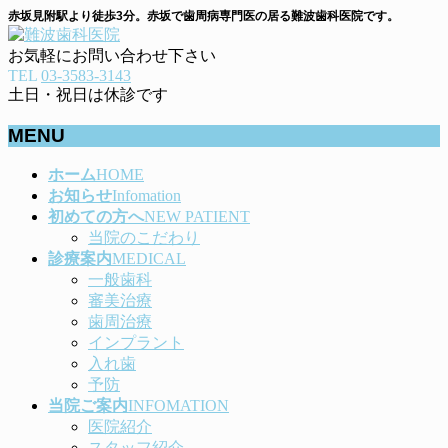
赤坂見附駅より徒歩3分。赤坂で歯周病専門医の居る難波歯科医院です。
お気軽にお問い合わせ下さい
TEL
03-3583-3143
土日・祝日は休診です
MENU
メ
ホーム
HOME
ニ
お知らせ
Infomation
ュ
初めての方へ
NEW PATIENT
ー
当院のこだわり
を
診療案内
MEDICAL
飛
一般歯科
ば
審美治療
す
歯周治療
インプラント
入れ歯
予防
当院ご案内
INFOMATION
医院紹介
スタッフ紹介