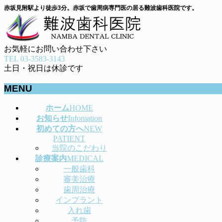
赤坂見附駅より徒歩3分。赤坂で歯周病専門医の居る難波歯科医院です。
お気軽にお問い合わせ下さい
TEL 03-3583-3143
土日・祝日は休診です
MENU
メ
ホーム
HOME
ニ
お知らせ
Infomation
ュ
初めての方へ
NEW
ー
PATIENT
当院のこだわり
を
診療案内
MEDICAL
飛
一般歯科
ば
審美治療
す
歯周治療
インプラント
入れ歯
予防