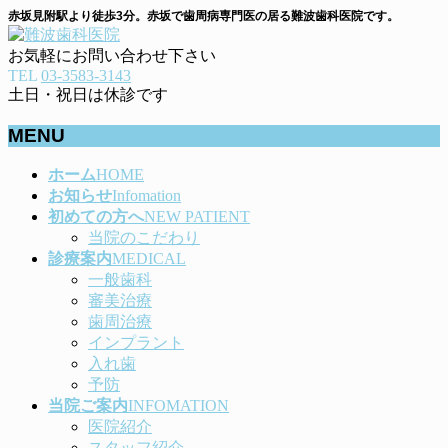
赤坂見附駅より徒歩3分。赤坂で歯周病専門医の居る難波歯科医院です。
お気軽にお問い合わせ下さい
TEL
03-3583-3143
土日・祝日は休診です
MENU
メ
ホーム
HOME
ニ
お知らせ
Infomation
ュ
初めての方へ
NEW PATIENT
ー
当院のこだわり
を
診療案内
MEDICAL
飛
一般歯科
ば
審美治療
す
歯周治療
インプラント
入れ歯
予防
当院ご案内
INFOMATION
医院紹介
スタッフ紹介