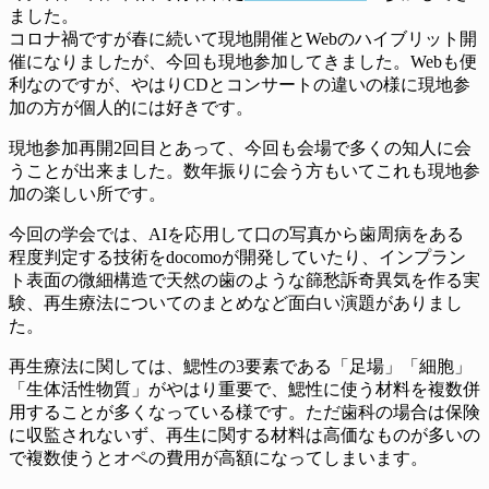
ました。
コロナ禍ですが春に続いて現地開催とWebのハイブリット開
催になりましたが、今回も現地参加してきました。Webも便
利なのですが、やはりCDとコンサートの違いの様に現地参
加の方が個人的には好きです。
現地参加再開2回目とあって、今回も会場で多くの知人に会
うことが出来ました。数年振りに会う方もいてこれも現地参
加の楽しい所です。
今回の学会では、AIを応用して口の写真から歯周病をある
程度判定する技術をdocomoが開発していたり、インプラン
ト表面の微細構造で天然の歯のような篩愁訴奇異気を作る実
験、再生療法についてのまとめなど面白い演題がありまし
た。
再生療法に関しては、鰓性の3要素である「足場」「細胞」
「生体活性物質」がやはり重要で、鰓性に使う材料を複数併
用することが多くなっている様です。ただ歯科の場合は保険
に収監されないず、再生に関する材料は高価なものが多いの
で複数使うとオペの費用が高額になってしまいます。