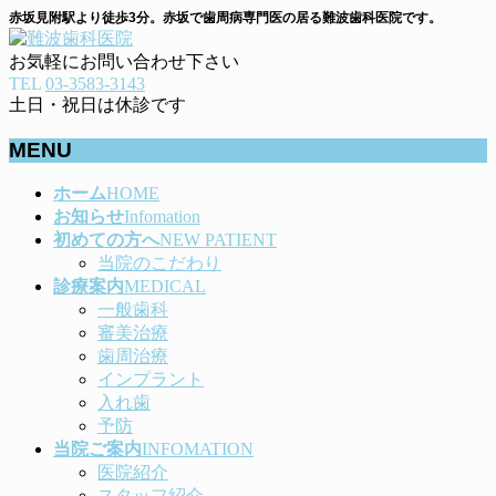
赤坂見附駅より徒歩3分。赤坂で歯周病専門医の居る難波歯科医院です。
お気軽にお問い合わせ下さい
TEL
03-3583-3143
土日・祝日は休診です
MENU
メ
ホーム
HOME
ニ
お知らせ
Infomation
ュ
初めての方へ
NEW PATIENT
ー
当院のこだわり
を
診療案内
MEDICAL
飛
一般歯科
ば
審美治療
す
歯周治療
インプラント
入れ歯
予防
当院ご案内
INFOMATION
医院紹介
スタッフ紹介